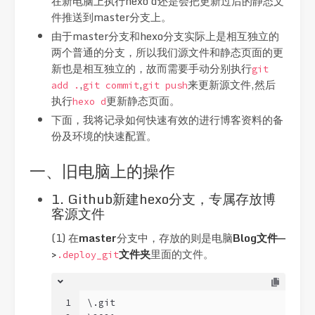
在新电脑上执行hexo d还是会把更新过后的静态文
件推送到master分支上。
由于master分支和hexo分支实际上是相互独立的
两个普通的分支，所以我们源文件和静态页面的更
新也是相互独立的，故而需要手动分别执行
git
,
,
来更新源文件,然后
add .
git commit
git push
执行
更新静态页面。
hexo d
下面，我将记录如何快速有效的进行博客资料的备
份及环境的快速配置。
一、旧电脑上的操作
1. Github新建hexo分支，专属存放博
客源文件
(1) 在
master
分支中，存放的则是电脑
Blog文件—
>
文件夹
里面的文件。
.deploy_git
1
\.git