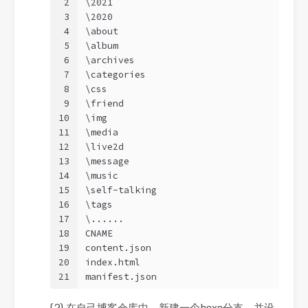
2
\2021
3
\2020
4
\about
5
\album
6
\archives
7
\categories
8
\css
9
\friend
10
\img
11
\media
12
\live2d
13
\message
14
\music
15
\self-talking
16
\tags
17
\......
18
CNAME
19
content.json
20
index.html
21
manifest.json
(2) 在自己博客仓库中，新建一个hexo分支，并设