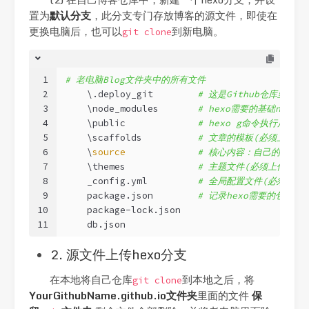
置为
默认分支
，此分支专门存放博客的源文件，即使在
更换电脑后，也可以
到新电脑。
git clone
1
# 老电脑Blog文件夹中的所有文件
2
    \.deploy_git        
# 这是Github仓库里需要
3
    \node_modules       
# hexo需要的基础npm安
4
    \public             
# hexo g命令执行后生
5
    \scaffolds          
# 文章的模板(必须上传)
6
    \
source
# 核心内容：自己的文章帖
7
    \themes             
# 主题文件(必须上传)
8
    _config.yml         
# 全局配置文件(必须上传)
9
    package.json        
# 记录hexo需要的包，换
10
    package-lock.json
11
    db.json
2. 源文件上传hexo分支
在本地将自己仓库
到本地之后，将
git clone
YourGithubName.github.io文件夹
里面的文件
保