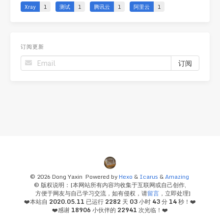
Xray
1
测试
1
腾讯云
1
阿里云
1
订阅更新
© 2026 Dong Yaxin
Powered by
Hexo
&
Icarus
&
Amazing
© 版权说明：[本网站所有内容均收集于互联网或自己创作,
方便于网友与自己学习交流，如有侵权，请
留言
，立即处理]
❤️本站自
2020.05.11
已运行
2282
天
03
小时
43
分
14
秒！❤️
❤️感谢
18906
小伙伴的
22941
次光临！❤️